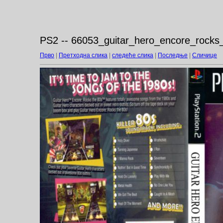
PS2 -- 66053_guitar_hero_encore_rocks
Прво
|
Претходна слика
|
следеће слика
|
Последње
|
Сличице