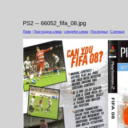
PS2 -- 66052_fifa_08.jpg
Прво
|
Претходна слика
|
следеће слика
|
Последње
|
Сличице