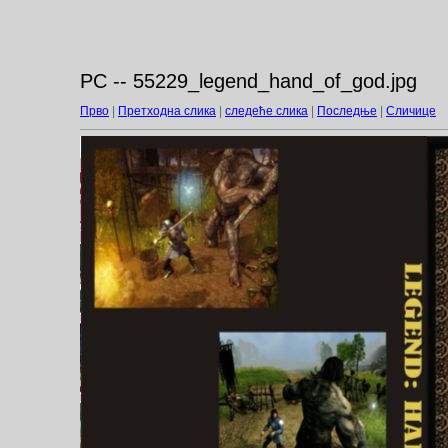
PC -- 55229_legend_hand_of_god.jpg
Прво
|
Претходна слика
|
следеће слика
|
Последње
|
Сличице