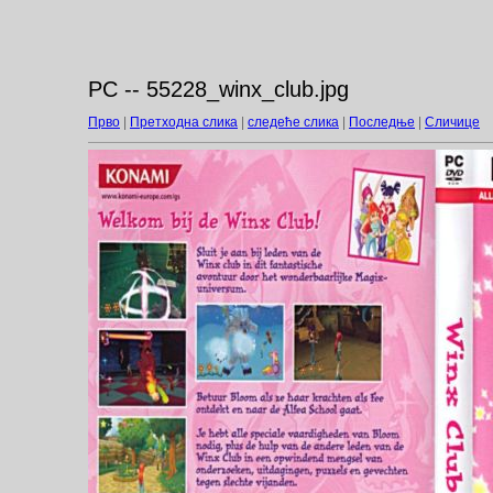
PC -- 55228_winx_club.jpg
Прво
|
Претходна слика
|
следеће слика
|
Последње
|
Сличице