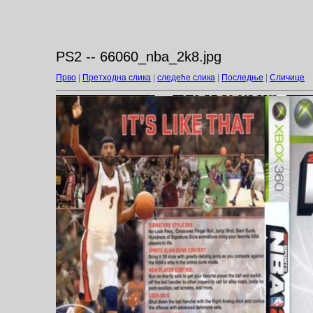
PS2 -- 66060_nba_2k8.jpg
Прво
|
Претходна слика
|
следеће слика
|
Последње
|
Сличице