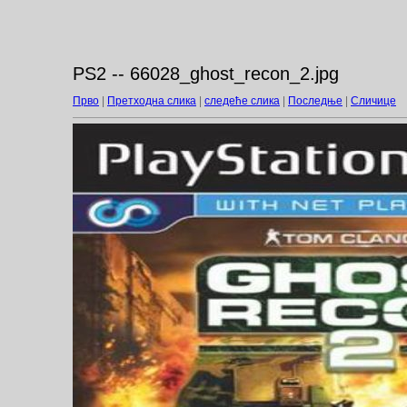
PS2 -- 66028_ghost_recon_2.jpg
Прво
|
Претходна слика
|
следеће слика
|
Последње
|
Сличице