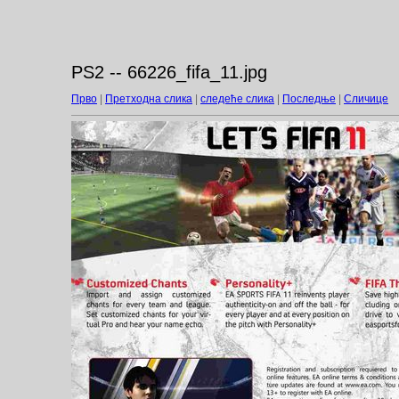
PS2 -- 66226_fifa_11.jpg
Прво
|
Претходна слика
|
следеће слика
|
Последње
|
Сличице