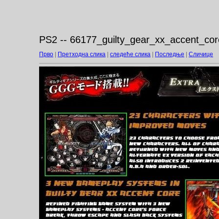
PS2 -- 66177_guilty_gear_xx_accent_cor
Прво
|
Претходна слика
|
следеће слика
|
Последње
|
Сличице