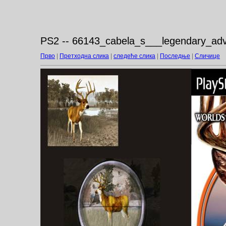
PS2 -- 66143_cabela_s___legendary_adv
Прво
|
Претходна слика
|
следеће слика
|
Последње
|
Сличице