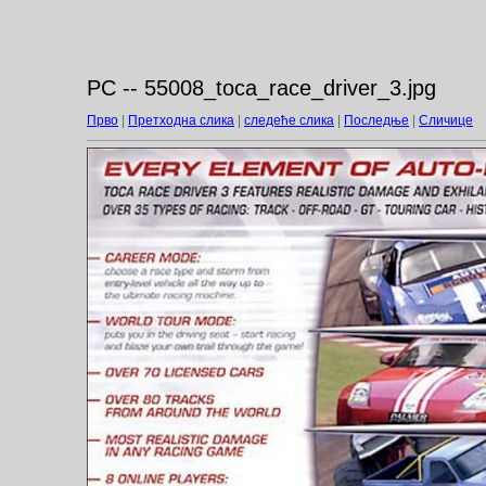
PC -- 55008_toca_race_driver_3.jpg
Прво
|
Претходна слика
|
следеће слика
|
Последње
|
Сличице