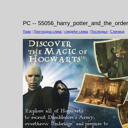
PC -- 55056_harry_potter_and_the_order
Прво
|
Претходна слика
|
следеће слика
|
Последње
|
Сличице