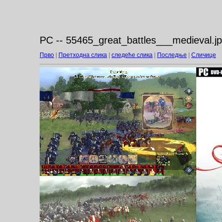
PC -- 55465_great_battles___medieval.j
Прво
|
Претходна слика
|
следеће слика
|
Последње
|
Сличице