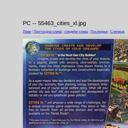
PC -- 55463_cities_xl.jpg
Прво
|
Претходна слика
|
следеће слика
|
Последње
|
Сличице