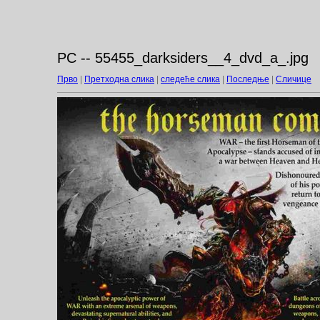
PC -- 55455_darksiders__4_dvd_a_.jpg
Прво
|
Претходна слика
|
следеће слика
|
Последње
|
Сличице