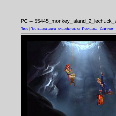
PC -- 55445_monkey_island_2_lechuck_s
Прво
|
Претходна слика
|
следеће слика
|
Последње
|
Сличице