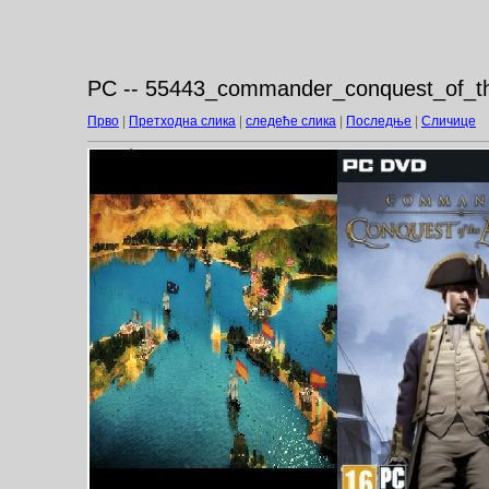
PC -- 55443_commander_conquest_of_th
Прво
|
Претходна слика
|
следеће слика
|
Последње
|
Сличице