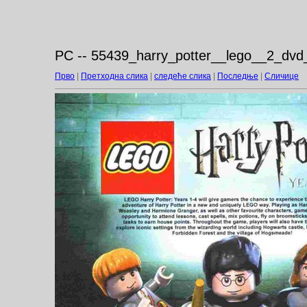
PC -- 55439_harry_potter__lego__2_dvd
Прво
|
Претходна слика
|
следеће слика
|
Последње
|
Сличице