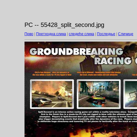
PC -- 55428_split_second.jpg
Прво
|
Претходна слика
|
следеће слика
|
Последње
|
Сличице