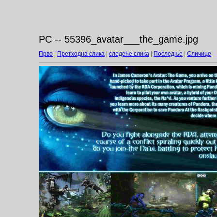
PC -- 55396_avatar___the_game.jpg
Прво
|
Претходна слика
|
следеће слика
|
Последње
|
Сличице