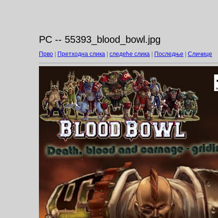
PC -- 55393_blood_bowl.jpg
Прво
|
Претходна слика
|
следеће слика
|
Последње
|
Сличице