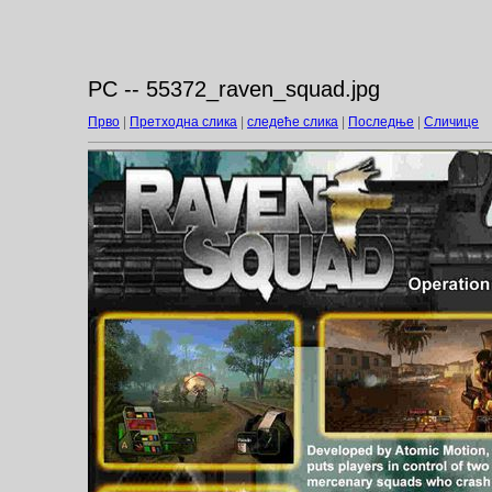
PC -- 55372_raven_squad.jpg
Прво
|
Претходна слика
|
следеће слика
|
Последње
|
Сличице