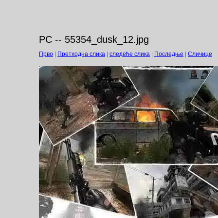
PC -- 55354_dusk_12.jpg
Прво
|
Претходна слика
|
следеће слика
|
Последње
|
Сличице