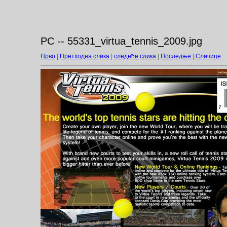
PC -- 55331_virtua_tennis_2009.jpg
Прво
|
Претходна слика
|
следеће слика
|
Последње
|
Сличице