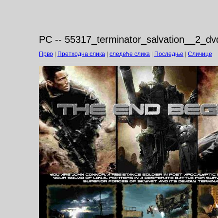
PC -- 55317_terminator_salvation__2_dv
Прво
|
Претходна слика
|
следеће слика
|
Последње
|
Сличице