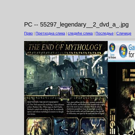
PC -- 55297_legendary__2_dvd_a_.jpg
Прво
|
Претходна слика
|
следеће слика
|
Последње
|
Сличице