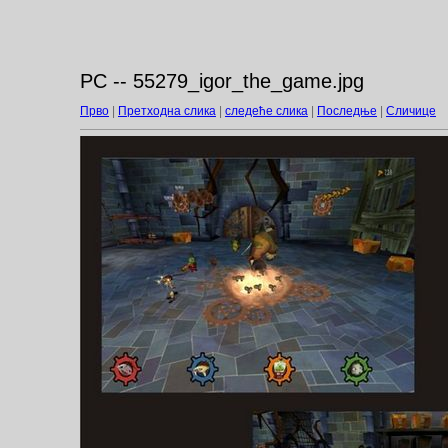
PC -- 55279_igor_the_game.jpg
Прво
|
Претходна слика
|
следеће слика
|
Последње
|
Сличице