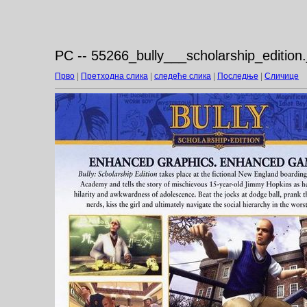
PC -- 55266_bully___scholarship_edition.
Прво
|
Претходна слика
|
следеће слика
|
Последње
|
Сличице