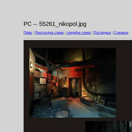
PC -- 55261_nikopol.jpg
Прво
|
Претходна слика
|
следеће слика
|
Последње
|
Сличице