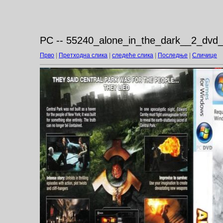
PC -- 55240_alone_in_the_dark__2_dvd_
Прво
|
Претходна слика
|
следеће слика
|
Последње
|
Сличице