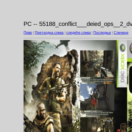
PC -- 55188_conflict___deied_ops__2_d
Прво
|
Претходна слика
|
следеће слика
|
Последње
|
Сличице