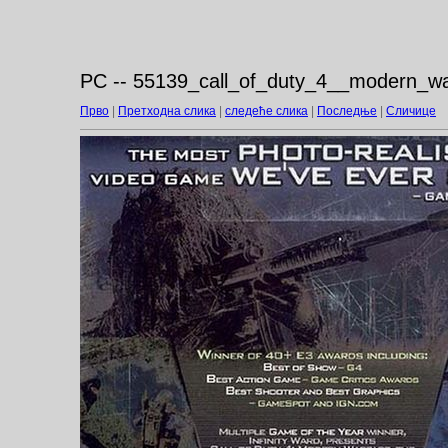
PC -- 55139_call_of_duty_4__modern_wa
Прво
|
Претходна слика
|
следеће слика
|
Последње
|
Сличице