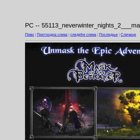
PC -- 55113_neverwinter_nights_2___mas
Прво
|
Претходна слика
|
следеће слика
|
Последње
|
Сличице