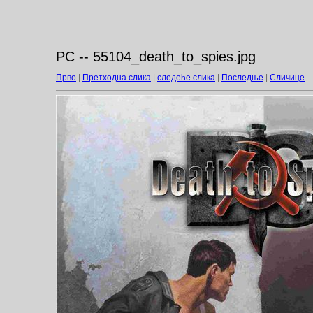
PC -- 55104_death_to_spies.jpg
Прво
|
Претходна слика
|
следеће слика
|
Последње
|
Сличице